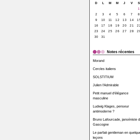
D
L
M
M
J
V
1
2
3
4
5
6
7
8
9
10
11
12
13
14
1
16
17
18
19
20
21
2
23
24
25
26
27
28
2
30
31
Notes récentes
Morand
Cercles italiens
SOLSTITIUM
Julien l'Admirable
Petit manuel d'élégance
masculine
Ludwig Klages, penseur
antimoderne ?
Bruno Lafourcade, janséniste 
Gascogne
Le parfait gentleman en quelqu
leçons