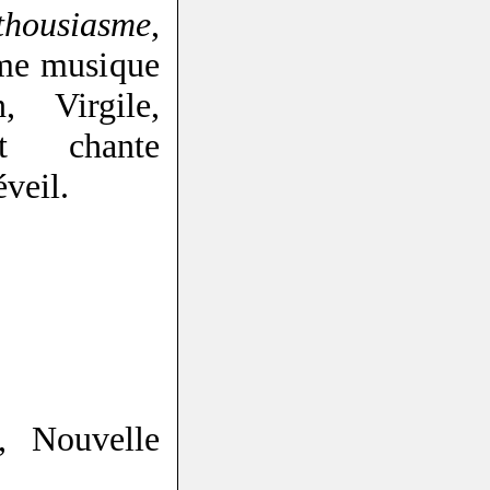
thousiasme
,
mme musique
, Virgile,
dit chante
éveil.
, Nouvelle