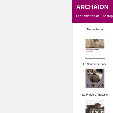
ARCHAÏON
Les tablettes de Christo
Me contacter
La Source pérenne
Le Prince d'Aquitaine