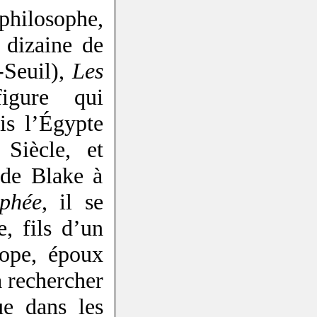
philosophe,
 dizaine de
-Seuil),
Les
igure qui
is l’Égypte
Siècle, et
 de Blake à
phée
, il se
, fils d’un
iope, époux
 rechercher
ue dans les