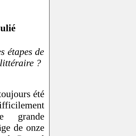
ulié
s étapes de
ittéraire ?
toujours été
fficilement
re grande
’âge de onze