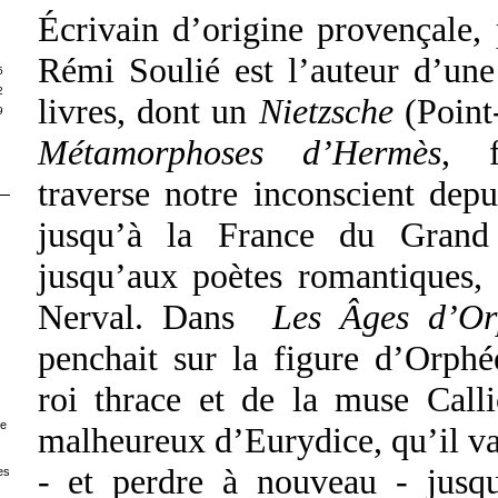
S
Écrivain d’origine provençale, 
Rémi Soulié est l’auteur d’une
5
2
livres, dont un
Nietzsche
(Point
9
Métamorphoses d’Hermès
, f
traverse notre inconscient depu
jusqu’à la France du Grand 
jusqu’aux poètes romantiques,
Nerval. Dans
Les Âges d’Or
penchait sur
la figure d’Orphée
roi thrace et de la muse Call
de
malheureux d’Eurydice, qu’il va
- et perdre à nouveau - jusq
es