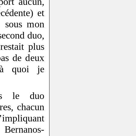
port aucun,
cédente) et
r, sous mon
e second duo,
restait plus
pas de deux
à quoi je
ès le duo
res, chacun
impliquant
 Bernanos-