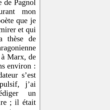
ée de Pagnol
urant mon
oète que je
mirer et qui
a thèse de
 aragonienne
 à Marx, de
ns environ :
ateur s’est
ulsif, j’ai
édiger un
e ; il était