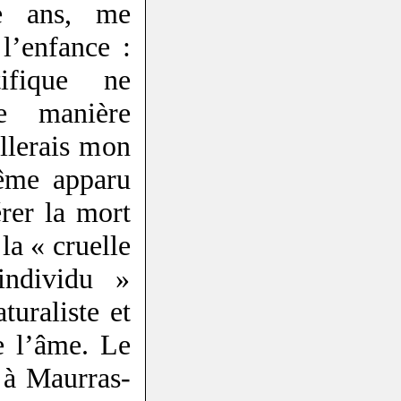
te ans, me
l’enfance :
tifique ne
e manière
ellerais mon
même apparu
érer la mort
a « cruelle
individu »
turaliste et
e l’âme. Le
 à Maurras-