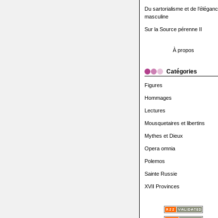
Du sartorialisme et de l’élégan
masculine
Sur la Source pérenne II
À propos
Catégories
Figures
Hommages
Lectures
Mousquetaires et libertins
Mythes et Dieux
Opera omnia
Polemos
Sainte Russie
XVII Provinces