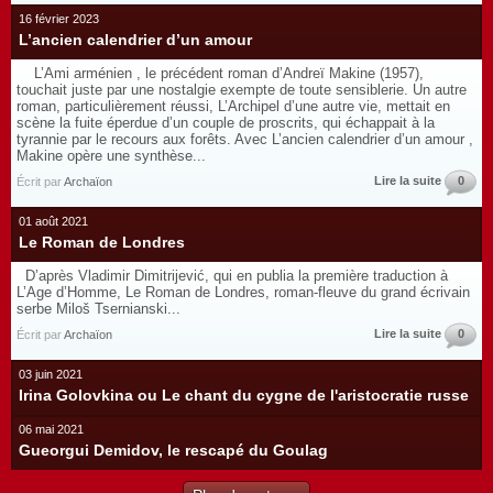
16 février 2023
L’ancien calendrier d’un amour
L’Ami arménien , le précédent roman d’Andreï Makine (1957),
touchait juste par une nostalgie exempte de toute sensiblerie. Un autre
roman, particulièrement réussi, L’Archipel d’une autre vie, mettait en
scène la fuite éperdue d’un couple de proscrits, qui échappait à la
tyrannie par le recours aux forêts. Avec L’ancien calendrier d’un amour ,
Makine opère une synthèse...
Lire la suite
0
Écrit par
Archaïon
01 août 2021
Le Roman de Londres
D’après Vladimir Dimitrijević, qui en publia la première traduction à
L’Age d’Homme, Le Roman de Londres, roman-fleuve du grand écrivain
serbe Miloš Tsernianski...
Lire la suite
0
Écrit par
Archaïon
03 juin 2021
Irina Golovkina ou Le chant du cygne de l'aristocratie russe
06 mai 2021
Gueorgui Demidov, le rescapé du Goulag