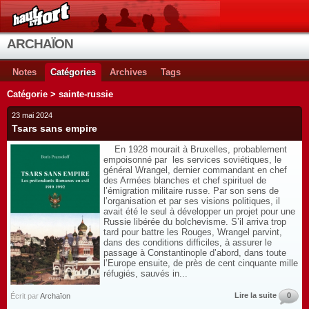
ARCHAÏON
Notes
Catégories
Archives
Tags
Catégorie > sainte-russie
23 mai 2024
Tsars sans empire
En 1928 mourait à Bruxelles, probablement
empoisonné par les services soviétiques, le
général Wrangel, dernier commandant en chef
des Armées blanches et chef spirituel de
l’émigration militaire russe. Par son sens de
l’organisation et par ses visions politiques, il
avait été le seul à développer un projet pour une
Russie libérée du bolchevisme. S’il arriva trop
tard pour battre les Rouges, Wrangel parvint,
dans des conditions difficiles, à assurer le
passage à Constantinople d’abord, dans toute
l’Europe ensuite, de près de cent cinquante mille
réfugiés, sauvés in...
Lire la suite
0
Écrit par
Archaïon