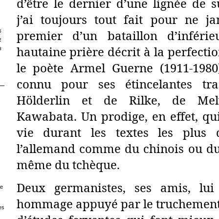
d’être le dernier d’une lignée de s
S
j’ai toujours tout fait pour ne ja
premier d’un bataillon d’inférie
5
2
hautaine prière décrit à la perfectio
9
le poète Armel Guerne (1911-1980
connu pour ses étincelantes tra
Hölderlin et de Rilke, de Mel
Kawabata. Un prodige, en effet, qui
vie durant les textes les plus di
l’allemand comme du chinois ou du 
même du tchèque.
Deux germanistes, ses amis, lui
de
hommage appuyé par le truchement 
es