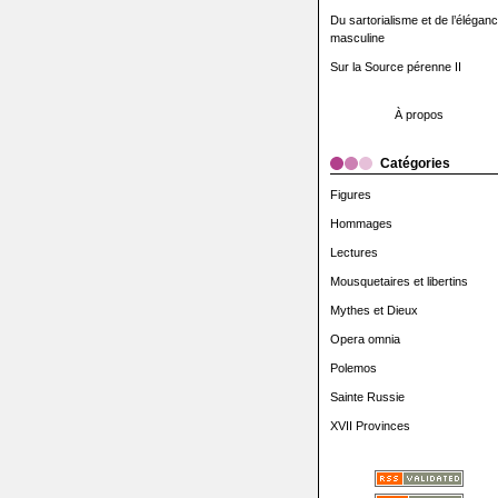
Du sartorialisme et de l’élégan
masculine
Sur la Source pérenne II
À propos
Catégories
Figures
Hommages
Lectures
Mousquetaires et libertins
Mythes et Dieux
Opera omnia
Polemos
Sainte Russie
XVII Provinces