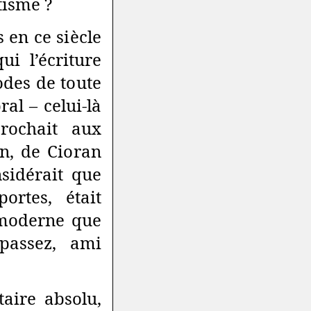
tisme ?
 en ce siècle
i l’écriture
odes de toute
al – celui-là
rochait aux
n, de Cioran
sidérait que
ortes, était
imoderne que
passez, ami
taire absolu,