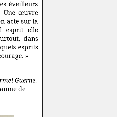
s éveilleurs
 « Une œuvre
n acte sur la
 esprit elle
urtout, dans
quels esprits
courage. »
rmel Guerne.
llaume de