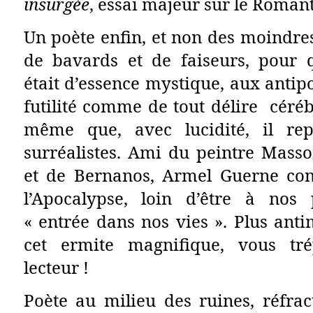
insurgée
, essai majeur sur le Roman
Un poète enfin, et non des moindres
de bavards et de faiseurs, pour qu
était d’essence mystique, aux antip
futilité comme de tout délire cérébr
même que, avec lucidité, il rep
surréalistes. Ami du peintre Masso
et de Bernanos, Armel Guerne con
l’Apocalypse, loin d’être à nos p
« entrée dans nos vies ». Plus ant
cet ermite magnifique, vous tré
lecteur !
Poète au milieu des ruines, réfrac