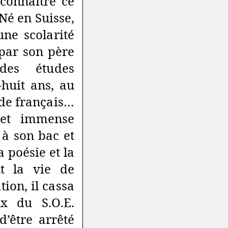
connaître ce
Né en Suisse,
ne scolarité
 par son père
 des études
-huit ans, au
 de français…
Cet immense
 à son bac et
a poésie et la
nt la vie de
tion, il cassa
ux du S.O.E.
d’être arrêté