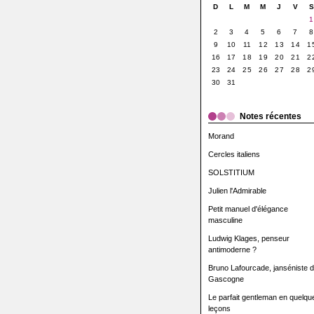
D
L
M
M
J
V
1
2
3
4
5
6
7
8
9
10
11
12
13
14
1
16
17
18
19
20
21
2
23
24
25
26
27
28
2
30
31
Notes récentes
Morand
Cercles italiens
SOLSTITIUM
Julien l'Admirable
Petit manuel d'élégance
masculine
Ludwig Klages, penseur
antimoderne ?
Bruno Lafourcade, janséniste 
Gascogne
Le parfait gentleman en quelqu
leçons