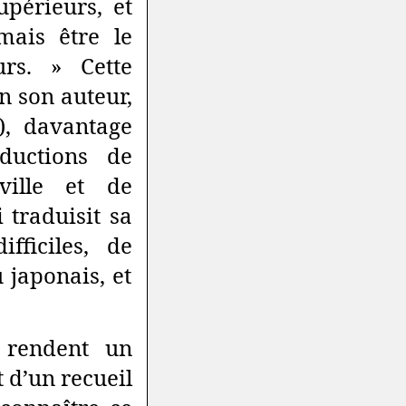
upérieurs, et
mais être le
urs. » Cette
n son auteur,
), davantage
ductions de
ville et de
 traduisit sa
fficiles, de
japonais, et
 rendent un
d’un recueil