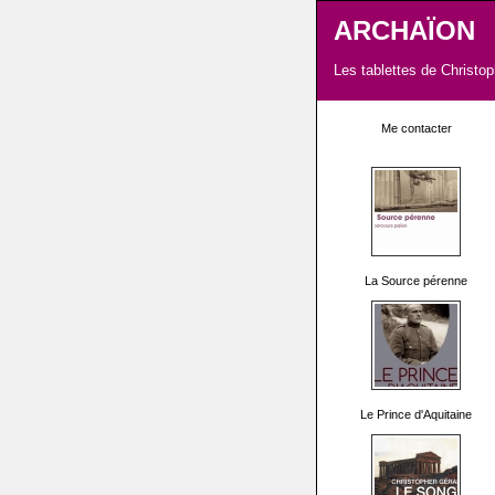
ARCHAÏON
Les tablettes de Christo
Me contacter
La Source pérenne
Le Prince d'Aquitaine