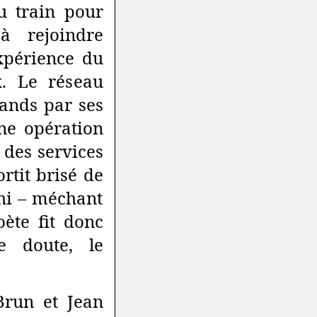
u train pour
à rejoindre
expérience du
x. Le réseau
mands par ses
ne opération
 des services
rtit brisé de
hi – méchant
oète fit donc
le doute, le
 Brun et Jean