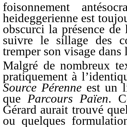
foisonnement antésocr
heideggerienne est toujou
obscurci la présence de l
suivre le sillage des 
tremper son visage dans le
Malgré de nombreux text
pratiquement à l’identi
Source Pérenne
est un l
que
Parcours Païen
. C
Gérard aurait trouvé que
ou quelques formulation