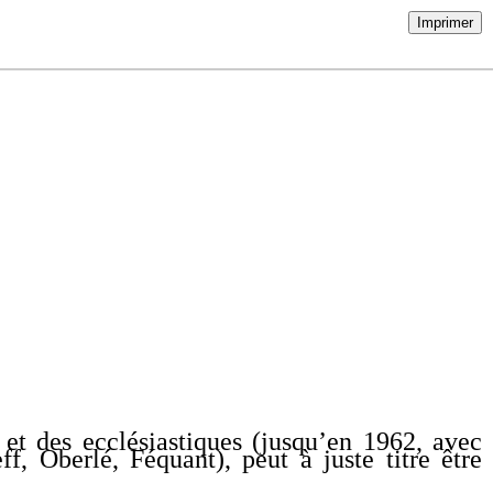
Imprimer
 et des ecclésiastiques (jusqu’en 1962, avec
f, Oberlé, Féquant), peut à juste titre être