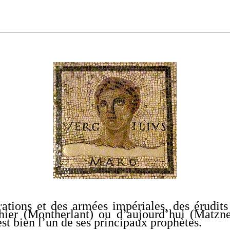
trations et des armées impériales, des érudits
d’hier (Montherlant) ou d’aujourd’hui (Matznef
est bien l’un de ses principaux prophètes.