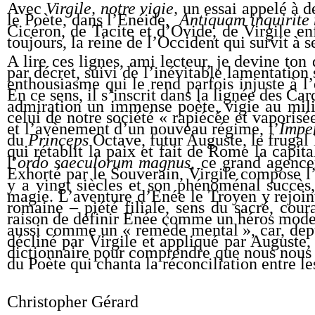
Avec
Virgile, notre vigie,
un essai appelé à de
le Poète, dans l’Enéide,
Antiquam inquirite
Cicéron, de Tacite et d’Ovide, de Virgile en
toujours, la reine de l’Occident qui survit à s
A lire ces lignes, ami lecteur, je devine ton
par décret, suivi de l’inévitable lamentation
enthousiasme qui le rend parfois injuste à 
En ce sens, il s’inscrit dans la lignée des C
admiration un immense poète, vigie au milie
celui de notre société « rapiécée et vaporis
et l’avènement d’un nouveau régime, l’
Impe
du
Princeps
Octave, futur Auguste, le frugal
qui rétablit la paix et fait de Rome la capit
l’
ordo saeculorum magnus
, ce grand agence
Exhorté par le Souverain, Virgile compose l
y a vingt siècles et son phénoménal succès
magie. L’aventure d’Enée le Troyen y rejoin
romaine – piété filiale, sens du sacré, cou
raison de définir Enée comme un héros modern
aussi comme un « remède mental », car, depu
décliné par Virgile et appliqué par Auguste,
dictionnaire pour comprendre que nous nous t
du Poète qui chanta la réconciliation entre l
Christopher Gérard