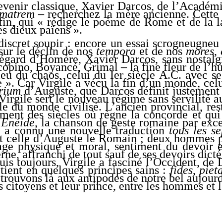
venir classique, Xavier Darcos, de l’Académie 
 matrem –
recherchez la mère ancienne. Cette
fin, qui « rédige le poème de Rome et de la l
es dieux païens ».
 discret soupir : encore un essai scrogneugneu 
 sur le déclin de nos
tempora
et de nos
mores
,
l’égard d’Homère, Xavier Darcos, sans nostal
arcopino, Boyancé, Grimal – la fine fleur de l’h
u du chaos, celui du Ier siècle A.C. avec se
ée ». Car Virgile a vécu la fin d’un monde, c
rium
d’Auguste, que Darcos définit justement
 Virgile sert le nouveau régime sans servilité 
ale du monde civilisé. L’ancien provincial, re
ment des siècles où règne la concorde et qui 
’
Enéide
, la chanson de geste romaine par exce
, a connu une nouvelle traduction
tous les s
t celle d’Auguste le Romain ; deux hommes pro
rage physique et moral, sentiment du devoir e
e, affranchi de tout sauf de ses devoirs dicté
is toujours, Virgile a fasciné l’Occident, de
 tient en quelques principes sains :
fides
,
piet
rouvons là aux antipodes de notre bel aujourd’h
es citoyens et leur prince, entre les hommes et