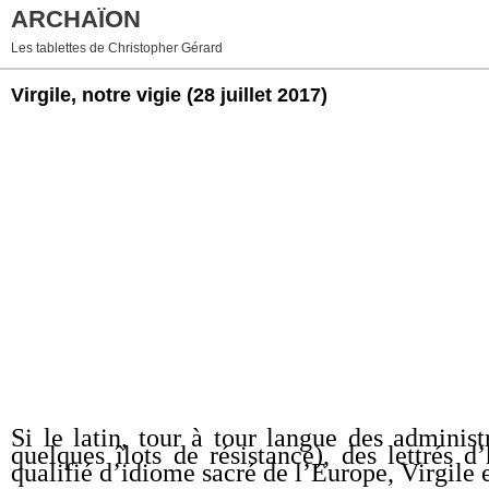
ARCHAÏON
Les tablettes de Christopher Gérard
Virgile, notre vigie
(28 juillet 2017)
Si le latin, tour à tour langue des adminis
quelques îlots de résistance), des lettrés 
qualifié d’idiome sacré de l’Europe, Virgile 