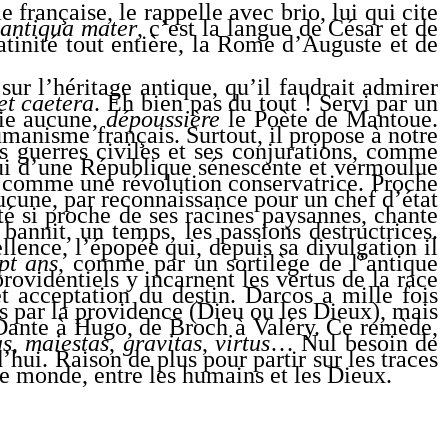
française, le rappelle avec brio, lui qui cite
antiqua mater
, c’est la langue de César et de
atinité tout entière, la Rome d’Auguste et de
sur l’héritage antique, qu’il faudrait admirer
et caetera
. Eh bien pas du tout ! Servi par un
gie aucune,
dépoussière
le Poète de Mantoue.
umanisme français. Surtout, il propose à notre
s guerres civiles et ses conjurations, comme
elui d’une République sénescente et vermoulue
 comme une révolution conservatrice. Proche
aucune, par reconnaissance pour un chef d’état
sté si proche de ses racines paysannes, chante
bannit, un temps, les passions destructrices.
llence, l’épopée qui, depuis sa divulgation il
ept ans
, comme par un sortilège de l’antique
videntiels y incarnent les vertus de la race
t acceptation du destin. Darcos a mille fois
s par la providence (Dieu ou les Dieux), mais
 Dante à Hugo, de Broch à Valéry. Ce remède,
as
,
maiestas
,
gravitas
,
virtus
… Nul besoin de
ui. Raison de plus pour partir sur les traces
 le monde, entre les humains et les Dieux.