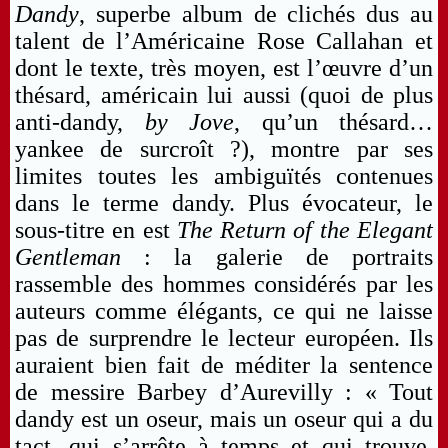
Dandy
, superbe album de clichés dus au
talent de l’Américaine Rose Callahan et
dont le texte, très moyen, est l’œuvre d’un
thésard, américain lui aussi (quoi de plus
anti-dandy,
by Jove
, qu’un thésard…
yankee de surcroît ?), montre par ses
limites toutes les ambiguïtés contenues
dans le terme dandy. Plus évocateur, le
sous-titre en est
The Return of the Elegant
Gentleman
: la galerie de portraits
rassemble des hommes considérés par les
auteurs comme élégants, ce qui ne laisse
pas de surprendre le lecteur européen. Ils
auraient bien fait de méditer la sentence
de messire Barbey d’Aurevilly : « Tout
dandy est un oseur, mais un oseur qui a du
tact, qui s’arrête à temps et qui trouve,