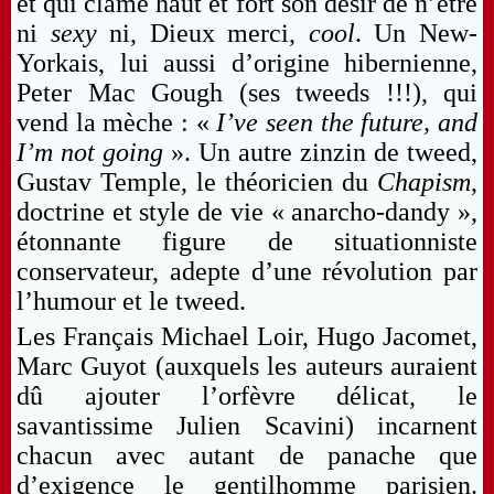
et qui clame haut et fort son désir de n’être
ni
sexy
ni, Dieux merci,
cool
. Un New-
Yorkais, lui aussi d’origine hibernienne,
Peter Mac Gough (ses tweeds !!!), qui
vend la mèche : «
I’ve seen the future, and
I’m not going
». Un autre zinzin de tweed,
Gustav Temple, le théoricien du
Chapism
,
doctrine et style de vie « anarcho-dandy »,
étonnante figure de situationniste
conservateur, adepte d’une révolution par
l’humour et le tweed.
Les Français Michael Loir, Hugo Jacomet,
Marc Guyot (auxquels les auteurs auraient
dû ajouter l’orfèvre délicat, le
savantissime Julien Scavini) incarnent
chacun avec autant de panache que
d’exigence le gentilhomme parisien.