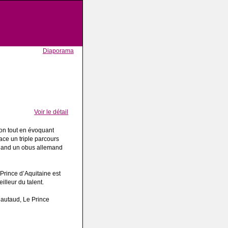
Diaporama
Voir le détail
ion tout en évoquant
ace un triple parcours
 quand un obus allemand
 Prince d’Aquitaine est
lleur du talent.
Léautaud, Le Prince