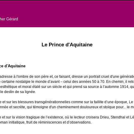
pher Gérard
Le Prince d'Aquitaine
ce d'Aquitaine
’adresse à l'ombre de son père et, ce faisant, dresse un portrait cruel d'une générat
 certaine nostalgie le monde d’avant – celui des années 50 à 70. En chemin, il retr
l, esthétique et moral étalé sur un siècle et qui prend sa source à l’automne 1914,
le destin de sa lignée.
ce et sur les blessures transgénérationnelles comme sur la faillite d’une époque, Le
nnée et secrète, qui témoigne d'un cheminement douloureux et stoïque pour... le mei
et sur la vision tragique de l’existence, où le lecteur croisera Drieu, Stendhal et 
oman initiatique, fruit de réminiscences et d’observations.