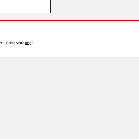
rit | Créez votre
blog
!